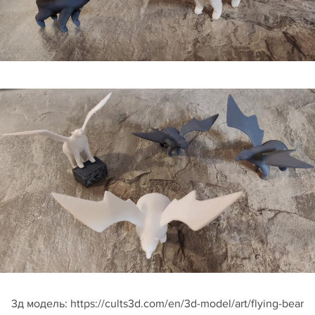
3д модель: https://cults3d.com/en/3d-model/art/flying-bear