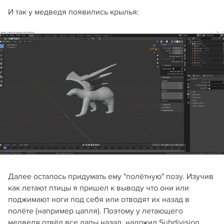
И так у медведя появились крылья:
Далее осталось придумать ему "полётную" позу. Изучив
как летают птицы я пришел к выводу что они или
поджимают ноги под себя или отводят их назад в
полёте (например цапля). Поэтому у летающего
медведя отвёл все лапы назад, наложил Subdivision