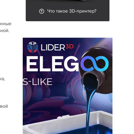
Что такое 3D-принтер?
анные
ьной.
ка,
евой