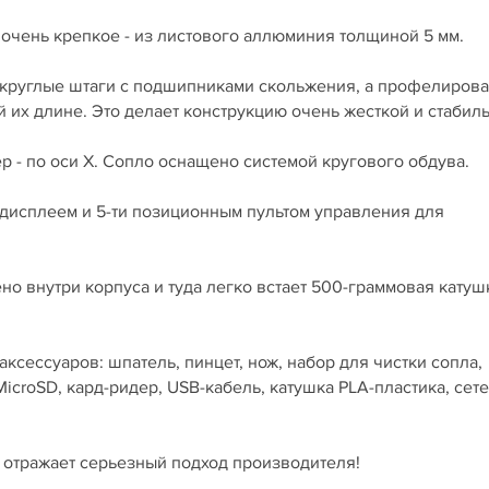
очень крепкое - из листового аллюминия толщиной 5 мм.
 круглые штаги с подшипниками скольжения, а профелиров
й их длине. Это делает конструкцию очень жесткой и стабил
р - по оси X. Cопло оснащено системой кругового обдува.
-дисплеем и 5-ти позиционным пультом управления для
но внутри корпуса и туда легко встает 500-граммовая катуш
ксессуаров: шпатель, пинцет, нож, набор для чистки сопла,
MicroSD, кард-ридер, USB-кабель, катушка PLA-пластика, сет
это отражает серьезный подход производителя!