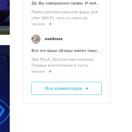
Да. Вы совершенно правы. И ней...
Рамка противотуманной фары для
Lifan X60 FL: путь от скана до
печати
axelkrass
Все эти ваши обзоры имеют смыс...
Qidi Plus5. Абсолютная новинка:
Первые впечатления и тесты
печати
Все комментарии