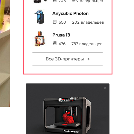
705
597 владельцев
Anycubic Photon
550
202 владельцев
Prusa i3
476
787 владельцев
Все 3D-принтеры