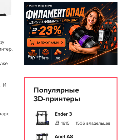
ду
интер.
Реклама
 уже
. И
Популярные
3D-принтеры
арт.
Ender 3
1815
1506 владельцев
Anet A8