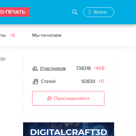
3D-ПЕЧАТЬ
Войти
еты
+6
Мы печатаем
 3D
Участников
738318
+408
Статей
92830
+17
Присоединяйся