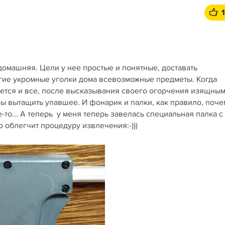
 домашняя. Цели у нее простые и понятные, доставать
угие укромные уголки дома всевозможные предметы. Когда
мается и все, после высказывания своего огорчения изящны
бы вытащить упавшее. И фонарик и палки, как правило, поче
-то... А теперь у меня теперь завелась специальная палка с
 облегчит процедуру извлечения:-)))