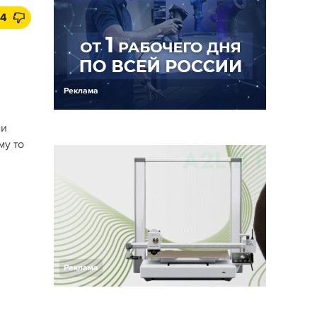
14
Реклама
ми
му то
Реклама