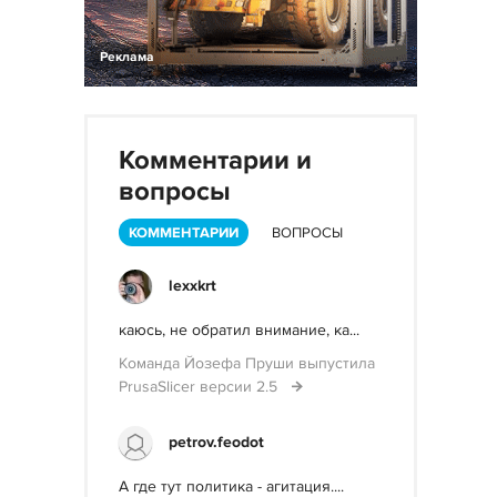
Реклама
Комментарии и
вопросы
КОММЕНТАРИИ
ВОПРОСЫ
lexxkrt
каюсь, не обратил внимание, ка...
Команда Йозефа Пруши выпустила
PrusaSlicer версии 2.5
petrov.feodot
А где тут политика - агитация....