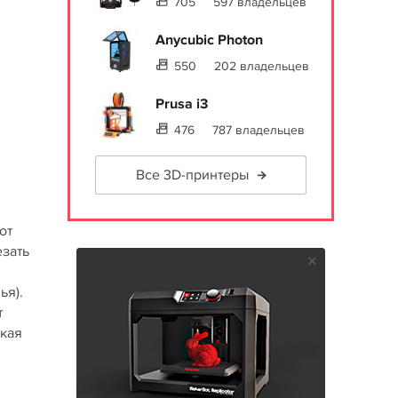
705
597 владельцев
Anycubic Photon
550
202 владельцев
Prusa i3
476
787 владельцев
Все 3D-принтеры
от
езать
ья).
т
зкая