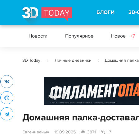
БЛОГИ
3D-
Новости
Популярное
Новое
+7
3D Today
Личные дневники
Домашняя палка-
Реклама
Домашняя палка-доставал
Евгениваныч
19.09.2025
3871
7