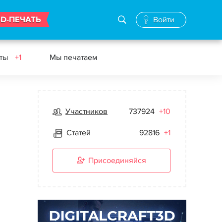
3D-ПЕЧАТЬ
Войти
еты
+1
Мы печатаем
Участников
737924
+10
Статей
92816
+1
Присоединяйся