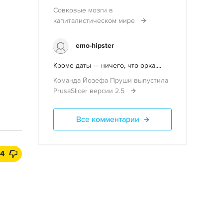
Совковые мозги в
капиталистическом мире
emo-hipster
Кроме даты — ничего, что орка....
Команда Йозефа Пруши выпустила
PrusaSlicer версии 2.5
Все комментарии
14