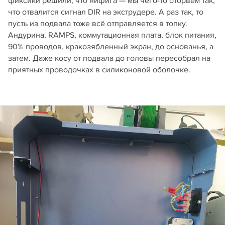
фиксики решили, что нифига — мы чего-то оторвём так,
что отвалится сигнал DIR на экструдере. А раз так, то
пусть из подвала тоже всё отправляется в топку.
Андурина, RAMPS, коммутационная плата, блок питания,
90% проводов, кракозябленный экран, до основанья, а
затем. Даже косу от подвала до головы пересобрал на
приятных проводочках в силиконовой оболочке.