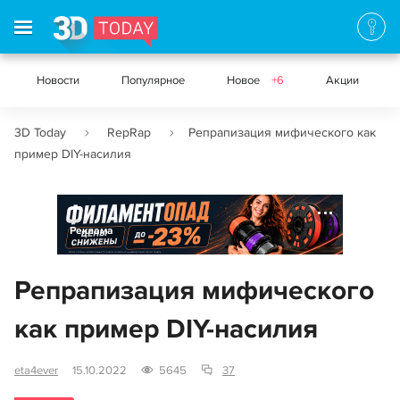
Новости
Популярное
Новое
+6
Акции
3D Today
RepRap
Репрапизация мифического как
пример DIY-насилия
Реклама
Репрапизация мифического
как пример DIY-насилия
eta4ever
15.10.2022
5645
37