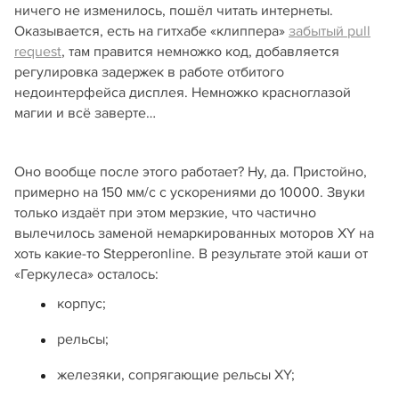
ничего не изменилось, пошёл читать интернеты.
Оказывается, есть на гитхабе «клиппера»
забытый pull
request
, там правится немножко код, добавляется
регулировка задержек в работе отбитого
недоинтерфейса дисплея. Немножко красноглазой
магии и всё заверте…
Оно вообще после этого работает? Ну, да. Пристойно,
примерно на 150 мм/с с ускорениями до 10000. Звуки
только издаёт при этом мерзкие, что частично
вылечилось заменой немаркированных моторов XY на
хоть какие-то Stepperonline. В результате этой каши от
«Геркулеса» осталось:
корпус;
рельсы;
железяки, сопрягающие рельсы XY;