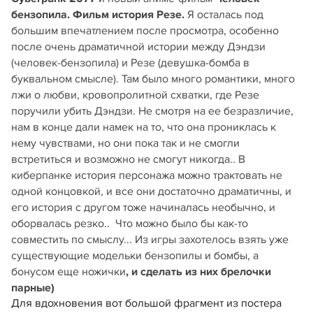
бензопила. Фильм история Резе.
Я осталась под
большим впечатлением после просмотра, особенно
после очень драматичной истории между Дэндзи
(человек-бензопила) и Резе (девушка-бомба в
буквальном смысле). Там было много романтики, много
лжи о любви, кровопролитной схватки, где Резе
поручили убить Дэндзи. Не смотря на ее безразличие,
нам в конце дали намек на то, что она прониклась к
нему чувствами, но они пока так и не смогли
встретиться и возможно не смогут никогда.. В
киберпанке история персонажа можно трактовать не
одной концовкой, и все они достаточно драматичны, и
его история с другом тоже начиналась необычно, и
оборвалась резко.. Что можно было бы как-то
совместить по смыслу... Из игры захотелось взять уже
существующие модельки бензопилы и бомбы, а
бонусом еще ножички
, и сделать из них брелочки
парные)
Для вдохновения вот большой фрагмент из постера