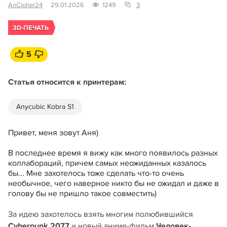
AnCipher24
29.01.2026
1249
3
3D-ПЕЧАТЬ
5
Статья относится к принтерам:
Anycubic Kobra S1
Привет, меня зовут Аня)
В последнее время я вижу как много появилось разных
коллабораций, причем самых неожиданных казалось
бы... Мне захотелось тоже сделать что-то очень
необычное, чего наверное никто бы не ожидал и даже в
голову бы не пришло такое совместить)
За идею захотелось взять многим полюбившийся
Cyberpunk 2077
и новый аниме-фильм
Человек-