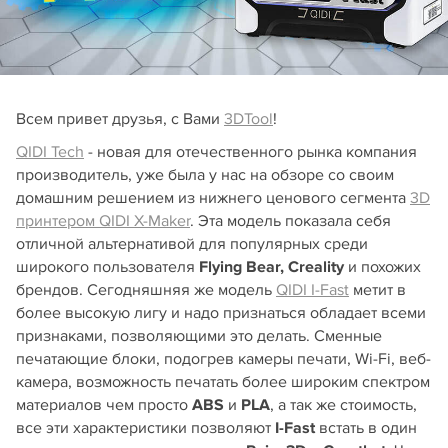
Всем привет друзья, с Вами
3DTool
!
QIDI Tech
- новая для отечественного рынка компания
производитель, уже была у нас на обзоре со своим
домашним решением из нижнего ценового сегмента
3D
принтером QIDI X-Maker
. Эта модель показала себя
отличной альтернативой для популярных среди
широкого пользователя
Flying Bear, Creality
и похожих
брендов. Сегодняшняя же модель
QIDI I-Fast
метит в
более высокую лигу и надо признаться обладает всеми
признаками, позволяющими это делать. Сменные
печатающие блоки, подогрев камеры печати, Wi-Fi, веб-
камера, возможность печатать более широким спектром
материалов чем просто
ABS
и
PLA
, а так же стоимость,
все эти характеристики позволяют
I-Fast
встать в один