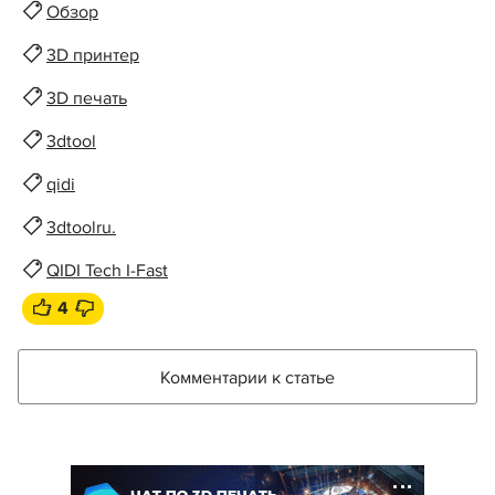
Обзор
3D принтер
3D печать
3dtool
qidi
3dtoolru.
QIDI Tech I-Fast
4
Комментарии к статье