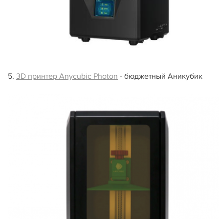
5.
3D принтер Anycubic Photon
- бюджетный Аникубик