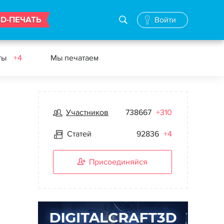
3D-ПЕЧАТЬ
Войти
ты
+4
Мы печатаем
Участников
738667
+310
Статей
92836
+4
Присоединяйся