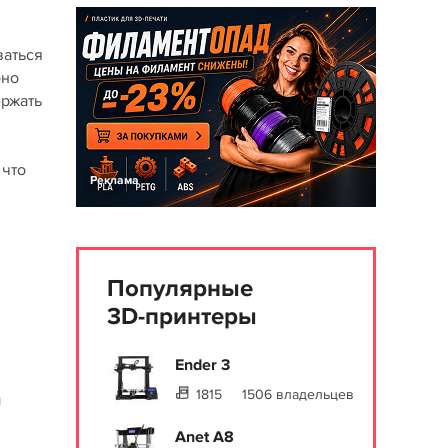
ваться
бно
ержать
 что
Реклама
Популярные
3D-принтеры
Ender 3
1815
1506 владельцев
ы
Anet A8