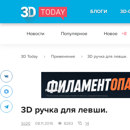
БЛОГИ
3D-
Новости
Популярное
Новое
+8
3D Today
Применение
3D ручка для левши.
Реклама
3D ручка для левши.
3d20
08.11.2016
8263
14