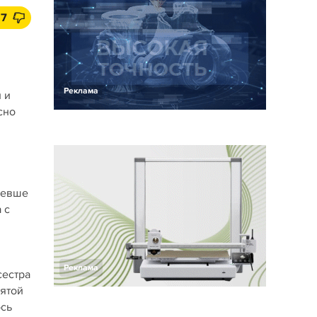
7
Реклама
 и
сно
левше
 с
Реклама
сестра
нятой
ось