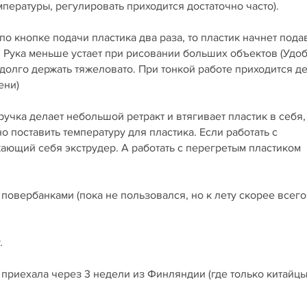
пературы, регулировать приходится достаточно часто).
по кнопке подачи пластика два раза, то пластик начнет пода
. Рука меньше устает при рисовании больших объектов (Удо
 долго держать тяжеловато. При тонкой работе приходится д
ени)
учка делает небольшой ретракт и втягивает пластик в себя,
о поставить температуру для пластика. Если работать с
ающий себя экструдер. А работать с перегретым пластиком
с повербанками (пока не пользовался, но к лету скорее всего
.
а приехала через 3 недели из Финляндии (где только китайц