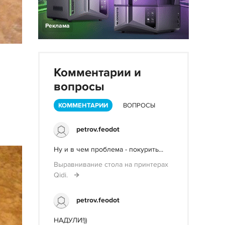
Реклама
Комментарии и
вопросы
КОММЕНТАРИИ
ВОПРОСЫ
petrov.feodot
Ну и в чем проблема - покурить...
Выравнивание стола на принтерах
Qidi.
petrov.feodot
НАДУЛИ!))