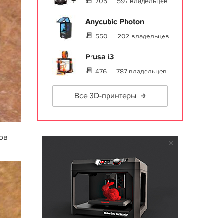
705
597 владельцев
Anycubic Photon
550
202 владельцев
Prusa i3
476
787 владельцев
Все 3D-принтеры
ков