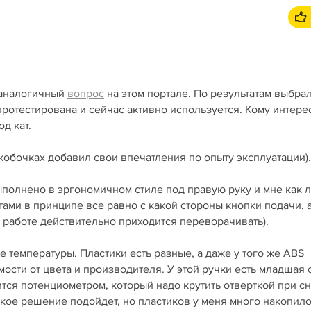
 аналогичный
вопрос
на этом портале. По результатам выбрал
протестирована и сейчас активно используется. Кому интере
д кат.
скобочках добавил свои впечатления по опыту эксплуатации).
полнено в эргономичном стиле под правую руку и мне как 
тами в принципе все равно с какой стороны кнопки подачи, а
й работе действительно приходится переворачивать).
 температуры. Пластики есть разные, а даже у того же ABS
ости от цвета и производителя. У этой ручки есть младшая 
тся потенциометром, который надо крутить отверткой при с
акое решение подойдет, но пластиков у меня много накопил