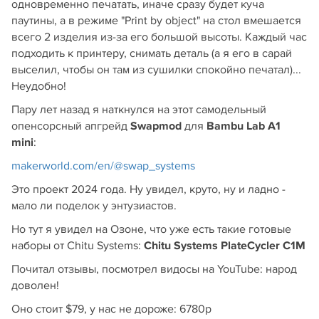
одновременно печатать, иначе сразу будет куча
паутины, а в режиме "Print by object" на стол вмешается
всего 2 изделия из-за его большой высоты. Каждый час
подходить к принтеру, снимать деталь (а я его в сарай
выселил, чтобы он там из сушилки спокойно печатал)...
Неудобно!
Пару лет назад я наткнулся на этот самодельный
опенсорсный апгрейд
Swapmod
для
Bambu Lab A1
mini
:
makerworld.com/en/@swap_systems
Это проект 2024 года. Ну увидел, круто, ну и ладно -
мало ли поделок у энтузиастов.
Но тут я увидел на Озоне, что уже есть такие готовые
наборы от Chitu Systems:
Chitu Systems PlateCycler C1M
Почитал отзывы, посмотрел видосы на YouTube: народ
доволен!
Оно стоит $79, у нас не дороже: 6780р