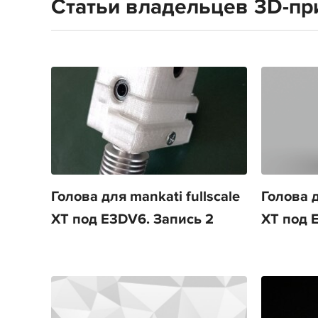
Статьи владельцев 3D-при
Голова для mankati fullscale
Голова д
XT под E3DV6. Запись 2
XT под 