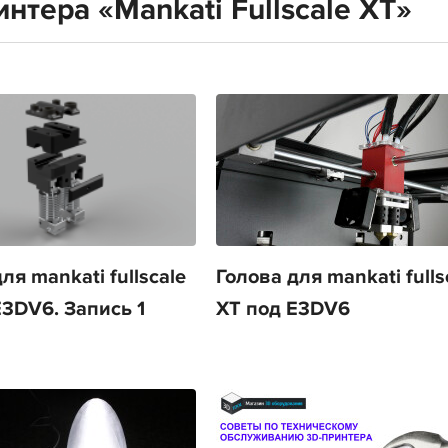
нтера «Mankati Fullscale XT»
ля mankati fullscale
Голова для mankati fulls
E3DV6. Запись 1
XT под E3DV6