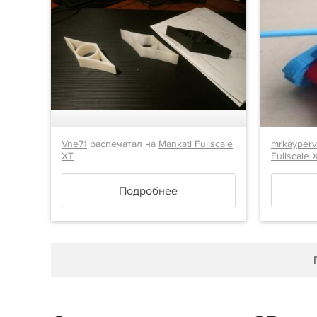
Vne71
распечатал на
Mankati Fullscale
mrkayper
XT
Fullscale 
Подробнее