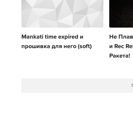
Mankati time expired и
Не Плав
прошивка для него (soft)
и Rec Re
Ракета!