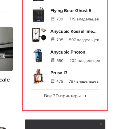
Flying Bear Ghost 5
730
779 владельцев
Anycubic Kossel line...
705
597 владельцев
Anycubic Photon
550
202 владельцев
Prusa i3
cale
476
787 владельцев
Все 3D-принтеры