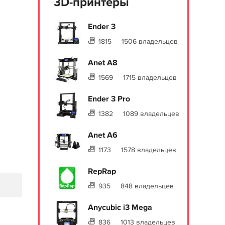
3D-принтеры
Ender 3
1815
1506 владельцев
Anet A8
1569
1715 владельцев
Ender 3 Pro
1382
1089 владельцев
Anet A6
1173
1578 владельцев
RepRap
935
848 владельцев
Anycubic i3 Mega
836
1013 владельцев