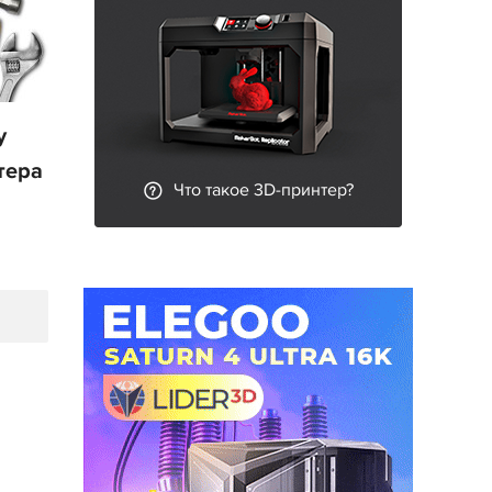
у
тера
Что такое 3D-принтер?