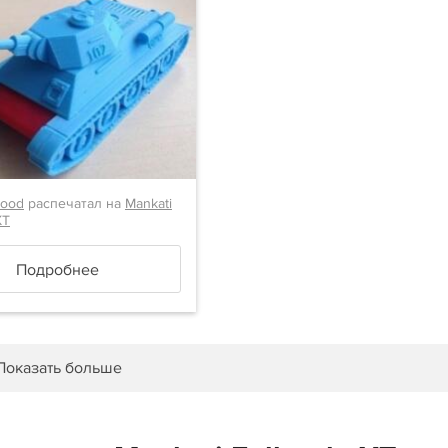
vood
распечатал на
Mankati
XT
Подробнее
Показать больше