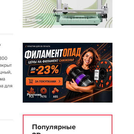
Реклама
р
х300
закрыт
щный,
рма
ра для
Реклама
Популярные