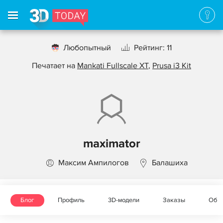
Любопытный
Рейтинг: 11
Печатает на
Mankati Fullscale XT
,
Prusa i3 Kit
maximator
Максим Ампилогов
Балашиха
Блог
Профиль
3D-модели
Заказы
Объ