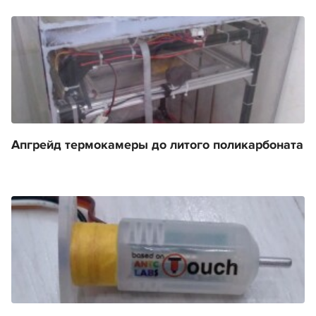
Апгрейд термокамеры до литого поликарбоната