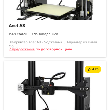
Anet A8
1569 статей
1715 владельцев
3D-принтер Anet A8 - бюджетный 3D-принтер из Китая.
Обл...
2 предложения
по договорной цене
4.75