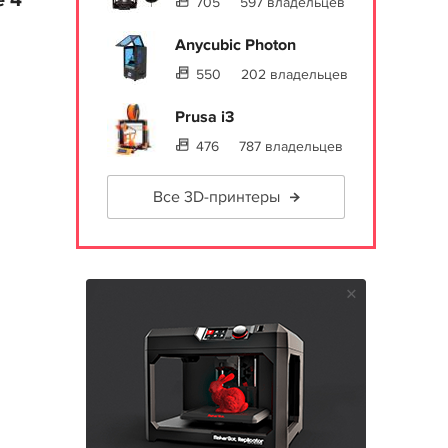
 4
705
597 владельцев
Anycubic Photon
550
202 владельцев
Prusa i3
476
787 владельцев
Все 3D-принтеры