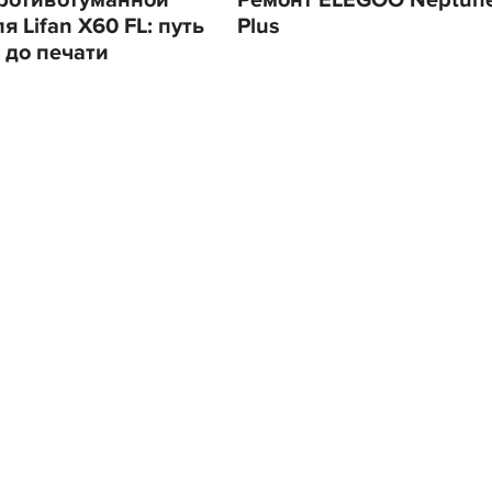
ротивотуманной
Ремонт ELEGOO Neptune
 Lifan X60 FL: путь
Plus
 до печати