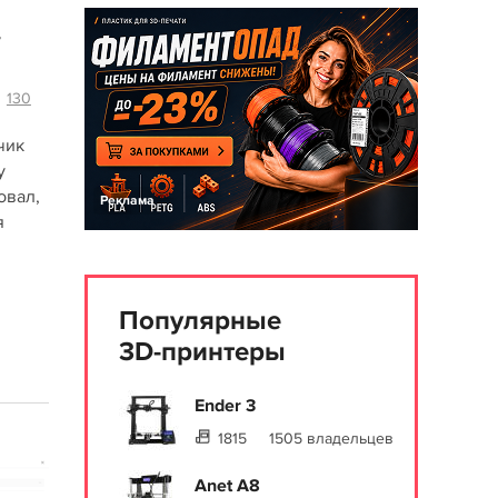
-
130
чик
у
овал,
Реклама
я
Популярные
3D-принтеры
Ender 3
1815
1505 владельцев
Anet A8