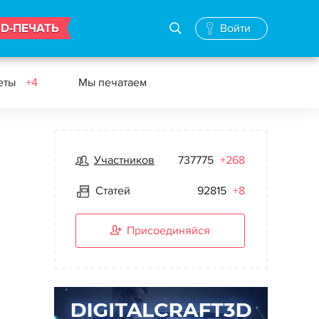
3D-ПЕЧАТЬ
Войти
еты
+4
Мы печатаем
Участников
737775
+268
Статей
92815
+8
Присоединяйся