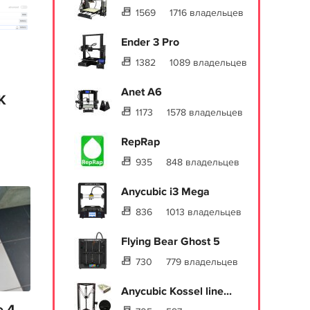
1569
1716 владельцев
Ender 3 Pro
1382
1089 владельцев
Anet A6
K
1173
1578 владельцев
RepRap
935
848 владельцев
Anycubic i3 Mega
836
1013 владельцев
Flying Bear Ghost 5
730
779 владельцев
Anycubic Kossel line...