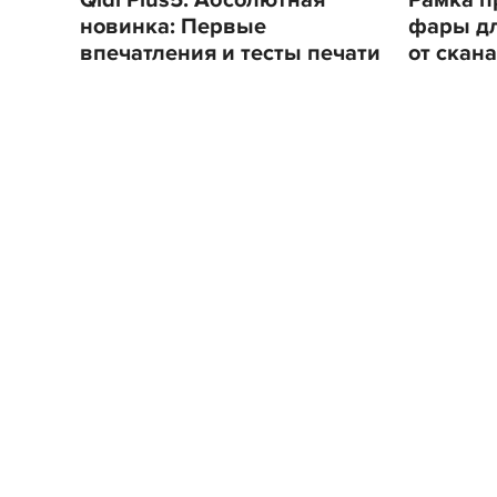
Qidi Plus5. Абсолютная
Рамка п
новинка: Первые
фары для
впечатления и тесты печати
от скана