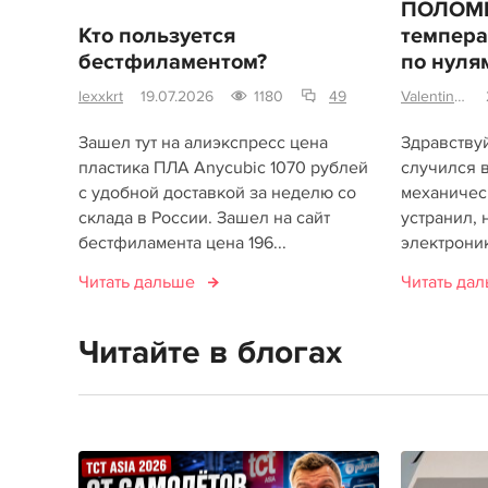
ПОЛОМКА
Кто пользуется
темпера
бестфиламентом?
по нуля
lexxkrt
19.07.2026
1180
49
Valentin98
Зашел тут на алиэкспресс цена
Здравствуй
пластика ПЛА Anycubic 1070 рублей
случился в
с удобной доставкой за неделю со
механичес
склада в России. Зашел на сайт
устранил, 
бестфиламента цена 196...
электроник
Читать дальше
Читать да
Читайте в блогах