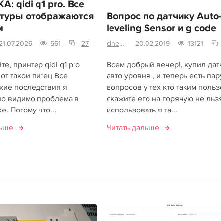
: qidi q1 pro. Все
туры отображаются
Вопрос по датчику Auto
м
leveling Sensor и g code
21.07.2026
561
27
cinema4d
20.02.2019
13121
те, принтер qidi q1 pro
Всем добрый вечер!, купил дат
от такой пи*ец Все
авто уровня , и теперь есть пар
кие последствия я
вопросов у тех кто таким польз
но видимо проблема в
скажите его на горячую не льз
е. Потому что...
использовать я та...
льше
Читать дальше