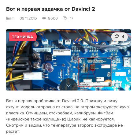
Вот и первая задачка от Davinci 2
limm
09.11.2015
8600
17
4
ТЕХНИЧКА
Вот и первая проблемка от Davinci 2.0. Прихожу и вижу
ахтунг, модель оторвана от стола, на втором экструдере куча
пластика. Отчищаем, отскребаем, калибруем. ФигВам
«индейское такое жилище» (с) Шарик, не калибруется.
Смотрим и видим, что температура второго экструдера не
растет.