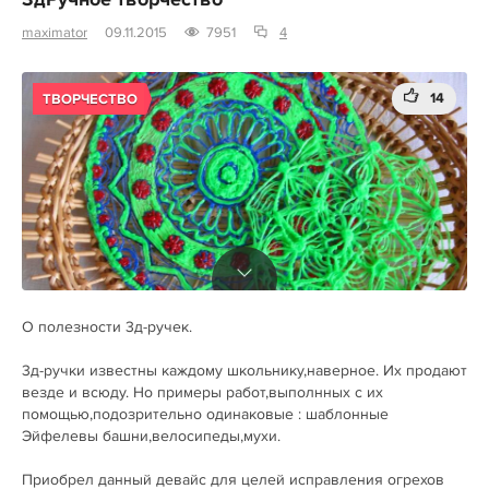
3дРучное творчество
maximator
09.11.2015
7951
4
14
ТВОРЧЕСТВО
О полезности 3д-ручек.
3д-ручки известны каждому школьнику,наверное. Их продают
везде и всюду. Но примеры работ,выполнных с их
помощью,подозрительно одинаковые : шаблонные
Эйфелевы башни,велосипеды,мухи.
Приобрел данный девайс для целей исправления огрехов