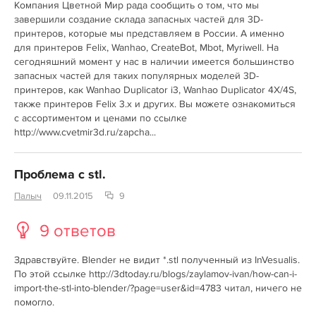
Компания Цветной Мир рада сообщить о том, что мы
завершили создание склада запасных частей для 3D-
принтеров, которые мы представляем в России. А именно
для принтеров Felix, Wanhao, CreateBot, Mbot, Myriwell. На
сегодняшний момент у нас в наличии имеется большинство
запасных частей для таких популярных моделей 3D-
принтеров, как Wanhao Duplicator i3, Wanhao Duplicator 4X/4S,
также принтеров Felix 3.x и других. Вы можете ознакомиться
с ассортиментом и ценами по ссылке
http://www.cvetmir3d.ru/zapcha...
Проблема с stl.
Палыч
09.11.2015
9
9 ответов
Здравствуйте. Blender не видит *.stl полученный из InVesualis.
По этой ссылке http://3dtoday.ru/blogs/zaylamov-ivan/how-can-i-
import-the-stl-into-blender/?page=user&id=4783 читал, ничего не
помогло.