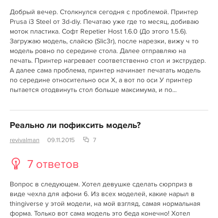
Добрый вечер. Столкнулся сегодня с проблемой. Принтер
Prusa i3 Steel от 3d-diy. Печатаю уже где то месяц, добиваю
моток пластика. Софт Repetier Host 1.6.0 (До этого 1.5.6).
Загружаю модель, слайсю (Slic3r), после нарезки, вижу ч то
модель ровно по середине стола. Далее отправляю на
печать. Принтер нагревает соответственно стол и экструдер.
А далее сама проблема, принтер начинает печатать модель
по середине относительно оси Х, а вот по оси У принтер
пытается отодвинуть стол больше максимума, и по...
Реально ли пофиксить модель?
revivalman
09.11.2015
7
7 ответов
Вопрос в следующем. Хотел девушке сделать сюрприз в
виде чехла для афони 6. Из всех моделей, какие нарыл в
thingiverse у этой модели, на мой взгляд, самая нормальная
форма. Только вот сама модель это беда конечно! Хотел