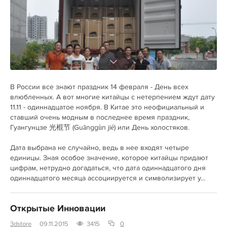
В России все знают праздник 14 февраля - День всех
влюбленных. А вот многие китайцы с нетерпением ждут дату
11.11 - одиннадцатое ноября. В Китае это неофициальный и
ставший очень модным в последнее время праздник,
Гуангунцзе 光棍节 (Guānggùn jié) или День холостяков.
Дата выбрана не случайно, ведь в нее входят четыре
единицы. Зная особое значение, которое китайцы придают
цифрам, нетрудно догадаться, что дата одиннадцатого дня
одиннадцатого месяца ассоциируется и символизирует у...
Открытые Инновации
3dstore
09.11.2015
3415
0