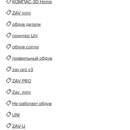
КОМПАС-3D Home
ZAV mini
обдув детали
принтер Uni
обдув сопла
правильный обдув
zav pro v3
ZAV PRO
Zav_mini
Не работает обдув
UNI
ZAV-U