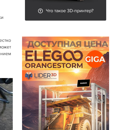
Что такое 3D-принтер?
ки
и
естко
может
ением