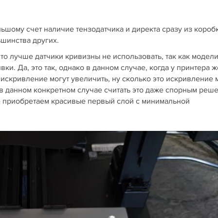
льшому счет наличие тензодатчика и директа сразу из короб
ьшинства других.
что лучше датчики кривизны не использовать, так как модел
и. Да, это так, однако в данном случае, когда у принтера ж
о искривление могут увеличить, ну сколько это искривление 
о в данном конкретном случае считать это даже спорным реш
ее приобретаем красивые первый слой с минимальной