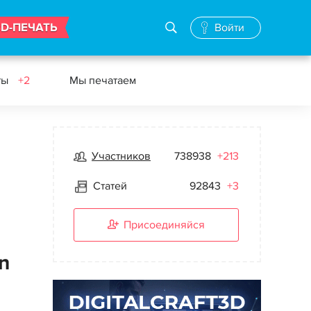
3D-ПЕЧАТЬ
Войти
ты
+2
Мы печатаем
Участников
738938
+213
Статей
92843
+3
Присоединяйся
n