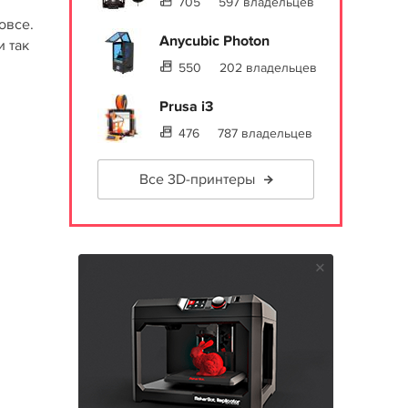
705
597 владельцев
овсе.
Anycubic Photon
и так
550
202 владельцев
Prusa i3
476
787 владельцев
Все 3D-принтеры