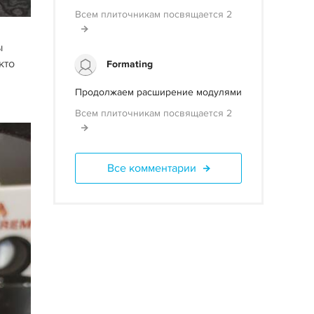
Всем плиточникам посвящается 2
ы
кто
Formating
Продолжаем расширение модулями
Всем плиточникам посвящается 2
Все комментарии