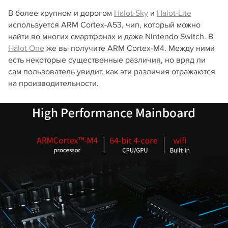
В более крупном и дорогом
Halot-Sky
и
Halot-Lite
используется ARM Cortex-A53, чип, который можно
найти во многих смартфонах и даже Nintendo Switch. В
Halot One
же вы получите ARM Cortex-M4. Между ними
есть некоторые существенные различия, но вряд ли
сам пользователь увидит, как эти различия отражаются
на производительности.