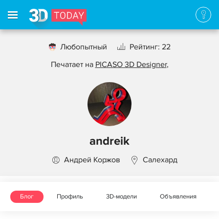
Любопытный
Рейтинг: 22
Печатает на
PICASO 3D Designer
,
andreik
Андрей Коржов
Салехард
Блог
Профиль
3D-модели
Объявления