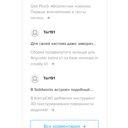
Qidi Plus5. Абсолютная новинка:
Первые впечатления и тесты
печати
Tor191
Для своей кастома даже заморач...
Сборка продвинутого хотенда для
Anycubic kobra s1 на базе хотенда от
creality k1
Tor191
В Solidworks встроен подобный....
В КонтрCAD добавлен инструмент
3D-текстурирования поверхности
моделей!
Все комментарии