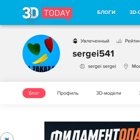
БЛОГИ
3D-
Увлеченный
Рейтин
sergei541
sergei sergei
Мо
Блог
Профиль
3D-модели