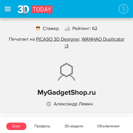
Стажер
Рейтинг: 62
Печатает на
PICASO 3D Designer
,
WANHAO Duplicator
i3
MyGadgetShop.ru
Александр Лямин
Блог
Профиль
3D-модели
Объявления