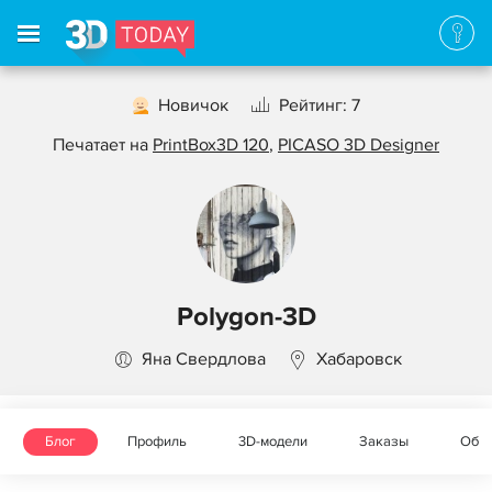
Новичок
Рейтинг: 7
Печатает на
PrintBox3D 120
,
PICASO 3D Designer
Polygon-3D
Яна Свердлова
Хабаровск
Блог
Профиль
3D-модели
Заказы
Объ