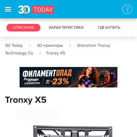
3D-ПРИНТЕРЫ
ОПИСАНИЕ
ХАРАКТЕРИСТИКИ
3D-СКАНЕРЫ
ГДЕ КУПИТЬ
3D Today
3D-принтеры
Shenzhen Tronxy
Technology Co
Tronxy X5
Реклама
Tronxy X5