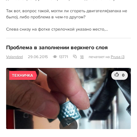
Так вот, вопрос такой, могли ли сгореть двигателя(запаха не
было), либо проблема в чем-то другом?
Слева снизу на фотке стрелочкой указано место,...
Проблема в заполнении верхнего слоя
Volandzel
29.06.2015
13771
18
печатает на
Prusa i3
0
ТЕХНИЧКА