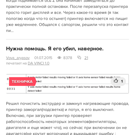
когда поднимается ось Z она начинает замедляться до
практически полной остановки. После перезапуска принтера
просто горит дисплей и все. Через какое-то время (я так
пологаю когда что-то остынет) принтер включается но пищит
уже медленнее. Общался с сапортом, решили что это контакт
пи...
Нужна помощь. Я его убил, наверное.
Vova_aryasov
01.07.2015
8378
21
печатает на
DA VINCI 1.0
1
ТЕХНИЧКА
Решил почистить экструдер и замкнул нагревающие провода,
принтер заморгал(подсветка) и потух, я его выключил.
Включаю, при загрузки принтер проверяет
работоспособность некоторых элементов(вентиляторы,
двигателя и еще может что), но сейчас при включении он не
двигается(не крутит моторчики) и выкидывает ошибку :