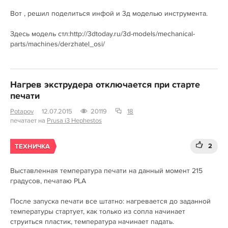
Вот , решил поделиться инфой и 3д моделью инструмента.
Здесь модель стл:http://3dtoday.ru/3d-models/mechanical-
parts/machines/derzhatel_osi/
Нагрев экструдера отключается при старте
печати
Potapov
12.07.2015
20119
18
печатает на
Prusa i3 Hephestos
2
ТЕХНИЧКА
Выставленная температура печати на данный момент 215
градусов, печатаю PLA
После запуска печати все штатно: нагревается до заданной
температуры стартует, как только из сопла начинает
струиться пластик, температура начинает падать.