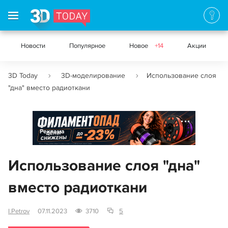
Новости
Популярное
Новое
+14
Акции
3D Today
3D-моделирование
Использование слоя
"дна" вместо радиоткани
Реклама
Использование слоя "дна"
вместо радиоткани
I.Petrov
07.11.2023
3710
5