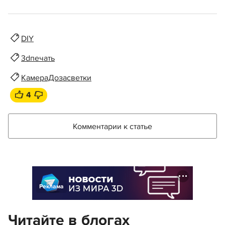
DIY
3dпечать
КамераДозасветки
4
Комментарии к статье
Реклама
Читайте в блогах