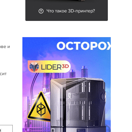
Что такое 3D-принтер?
ове и
сит