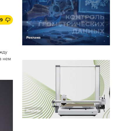
19
Реклама
ежду
в нем
Реклама