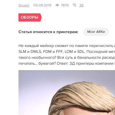
Grupm
06.08.2019
7879
36
ОБЗОРЫ
Статья относится к принтерам:
Mcor ARKe
Не каждый мейкер сможет по памяти перечислить 
SLM и DMLS, FDM и FFF, LOM и SDL. Последний ме
такого необычного? Вся суть в банальности расход
печатать… бумагой? Ответ: 3Д принтеры компании 