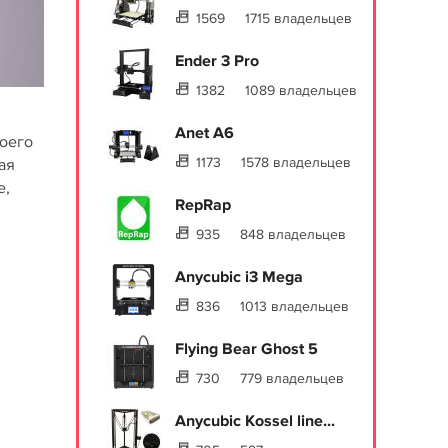
1569
1715 владельцев
Ender 3 Pro
1382
1089 владельцев
Anet A6
воего
1173
1578 владельцев
ая
е,
RepRap
935
848 владельцев
Anycubic i3 Mega
836
1013 владельцев
Flying Bear Ghost 5
730
779 владельцев
Anycubic Kossel line...