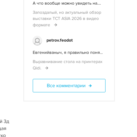
А что вообще можно увидеть на....
Запоздалый, но актуальный обзор
выставки TCT ASIA 2026 в видео
формате
petrov.feodot
Евгенийваныч, я правильно поня...
Выравнивание стола на принтерах
Qidi.
Все комментарии
й 3д
щая
гко