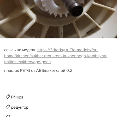
ссыль на модель
https://3dtoday.ru/3d-models/for-
home/kitchen/sukhar-reduktora-kukhonnogo-kombayna-
philips-makhrovogo-goda
пластик PETG от ABSmaker cлой 0,2
Philips
редуктор