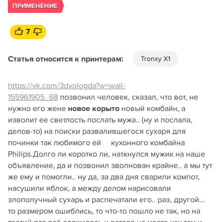
ПРИМЕНЕНИЕ
7
Статья относится к принтерам:
Tronxy X1
https://vk.com/3dvologda?w=wall-
155961905_68
позвонил человек, сказал, что вот, не
нужно его жене
новое корыто
новый комбайн, а
изволит ее светлость послать мужа.. (ну и послала,
делов-то) на поиски развалившегося сухаря для
починки так любимого ей кухонного комбайна
Philips.Долго ли коротко ли, наткнулся мужик на наше
объявление, да и позвонил зволнован крайне.. а мы тут
же ему и помогли.. ну да, за два дня сварили компот,
насушили яблок, а между делом нарисовали
злополучный сухарь и распечатали его.. раз, другой...
то размером ошиблись, то что-то пошло не так, но на