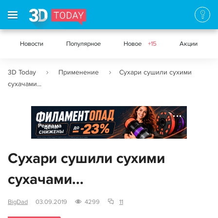
Новости
Популярное
Новое
+15
Акции
3D Today
Применение
Сухари сушили сухими
сухачами...
Реклама
Сухари сушили сухими
сухачами...
BigDad
03.09.2019
4299
11