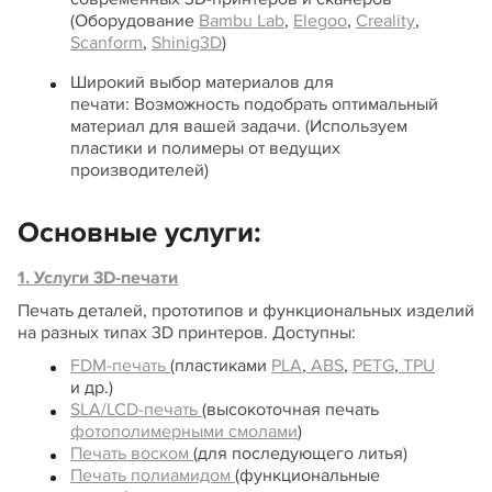
(Оборудование
Bambu
Lab
,
Elegoo
,
Creality
,
Scanform
,
Shinig
3
D
)
Широкий выбор материалов для
печати: Возможность подобрать оптимальный
материал для вашей задачи. (Используем
пластики и полимеры от ведущих
производителей)
Основные услуги:
1.
Услуги 3D-печати
Печать деталей, прототипов и функциональных изделий
на разных типах 3D принтеров. Доступны:
FDM-печать
(пластиками
PLA
,
ABS
,
PETG
,
TPU
и др.)
SLA/
LCD
-печать
(высокоточная печать
фотополимерными смолами
)
Печать воском
(для последующего литья)
Печать полиамидом
(функциональные