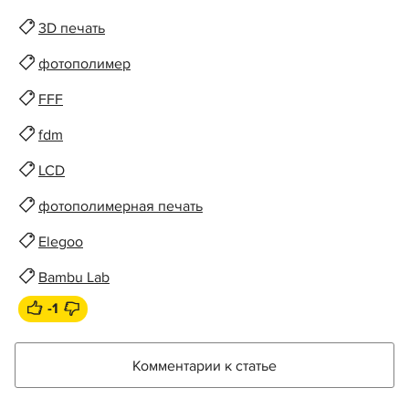
3D печать
фотополимер
FFF
fdm
LCD
фотополимерная печать
Elegoo
Bambu Lab
-1
Комментарии к статье