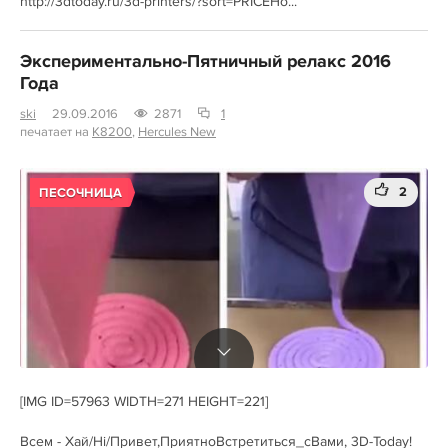
http://3dtoday.ru/3d-printers/?sort=PRICEНо...
Экспериментально-Пятничный релакс 2016
Года
ski
29.09.2016
2871
1
печатает на
K8200
,
Hercules New
2
ПЕСОЧНИЦА
[IMG ID=57963 WIDTH=271 HEIGHT=221]
Всем - Хай/Hi/Привет,ПриятноВстретиться_сВами, 3D-Today!