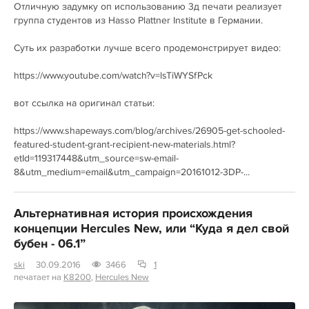
Отличную задумку оп использованию 3д печати реализует
группа студентов из Hasso Plattner Institute в Германии.
Суть их разработки лучше всего продемонстрирует видео:
https://www.youtube.com/watch?v=lsTiWYSfPck
вот ссылка на оригинал статьи:
https://www.shapeways.com/blog/archives/26905-get-schooled-
featured-student-grant-recipient-new-materials.html?
etId=119317448&utm_source=sw-email-
8&utm_medium=email&utm_campaign=20161012-3DP-...
Альтернативная история происхождения
концепции Hercules New, или “Куда я дел свой
бубен - 06.1”
ski
30.09.2016
3466
1
печатает на
K8200
,
Hercules New