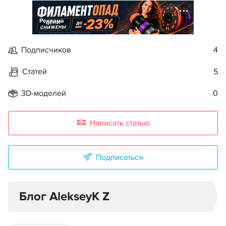
Реклама
Подписчиков
4
Статей
5
3D-моделей
0
Написать статью
Подписаться
Блог AlekseyK Z