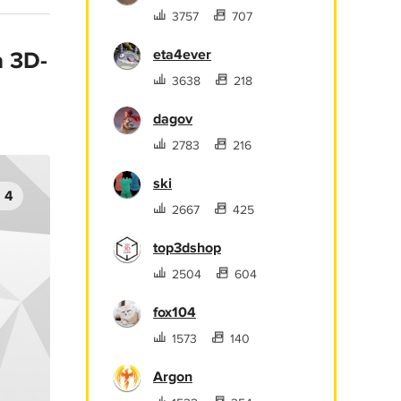
3757
707
eta4ever
 3D-
3638
218
dagov
2783
216
ski
4
2667
425
top3dshop
2504
604
fox104
1573
140
Argon