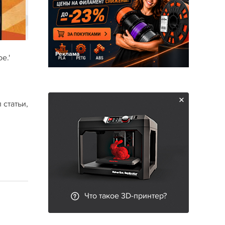
Реклама
е.'
 статьи,
Что такое 3D-принтер?