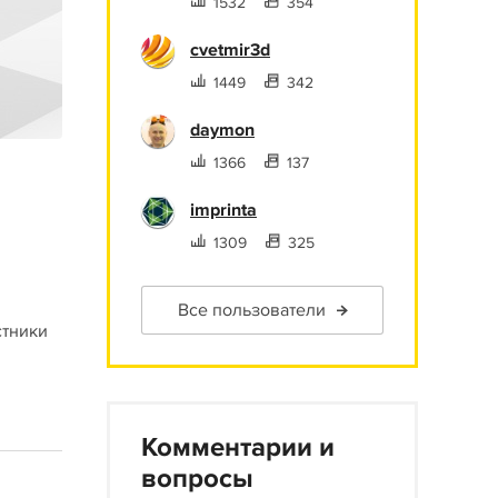
1532
354
cvetmir3d
1449
342
daymon
1366
137
imprinta
1309
325
и
Все пользователи
стники
Комментарии и
вопросы