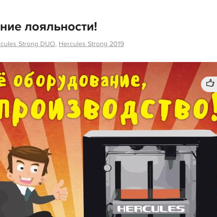
ние лояльности!
cules Strong DUO
,
Hercules Strong 2019