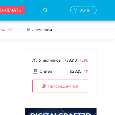
3D-ПЕЧАТЬ
Войти
еты
+4
Мы печатаем
Участников
738210
+296
Статей
92825
+11
Присоединяйся