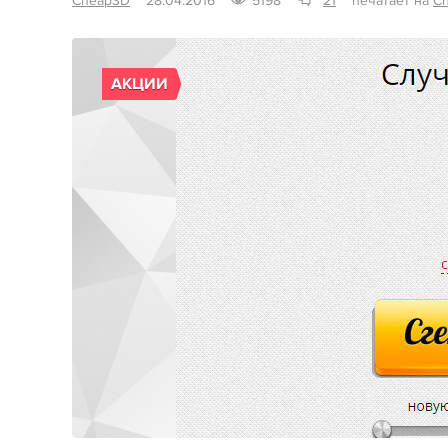
Cheap3D
28.04.2016
5198
21
печатает на
C
АКЦИИ