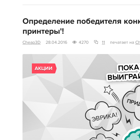
Определение победителя конк
принтеры'!
Cheap3D
28.04.2016
4270
11
печатает на
C
АКЦИИ