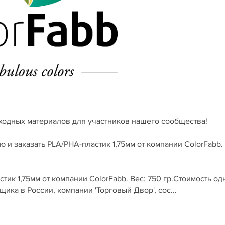
ходных материалов для участников нашего сообщества!
и заказать PLA/PHA-пластик 1,75мм от компании ColorFabb.
ик 1,75мм от компании ColorFabb. Вес: 750 гр.Стоимость од
ка в России, компании 'Торговый Двор', сос...