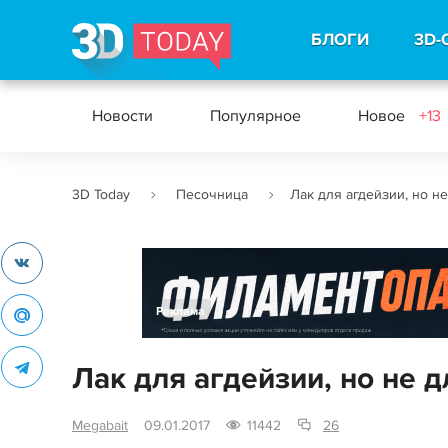
БЛОГИ
3D-
Новости
Популярное
Новое
+13
3D Today
Песочница
Лак для агдейзии, но н
Реклама
Лак для агдейзии, но не д
Megabait
09.01.2017
11442
26