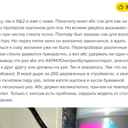
, так и бф2 и иже с ними. Поначалу юзал абс сок для как ни
кло протертое ацетоном для пла. Но всякие джуйсы вызывают 
 при чистке стекла точно. Поэтому был заказан лак для вол
и hips. Но через пяток кило он внезапно закончился, а ждать
ться к соку желания уже не было. Перепробовал различные 
том стекле держится прекрастно, а вот абс удержать ни один 
вывод что раз abs это АКРИЛОнитрилбутадиенстирол, значит
к друг другу они должны на ура. Так и оказалось. Лак что на
обовал). В моей дыре за 200 деревянных в строймагах, а хва
 печатаем пару раз, затем капля ацетона и кусок бумажной
е несколько раз. Абс держит великолепно, причем на темпер
тил. Только с хипсом есть проблема, отдирать модель от стол
дении.