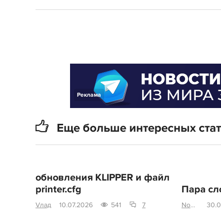
Реклама
Еще больше интересных ста
обновления KLIPPER и файл
printer.cfg
Пара сл
Vлад
10.07.2026
541
7
Nos4eratu
30.0