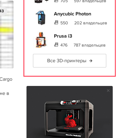
705
597 владельцев
43
Anycubic Photon
550
202 владельцев
Prusa i3
476
787 владельцев
Все 3D-принтеры
-Cargo
не в