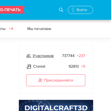
3D-ПЕЧАТЬ
Войти
еты
+4
Мы печатаем
Участников
737744
+237
Статей
92813
+5
Присоединяйся