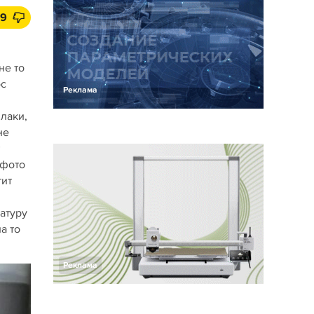
39
не то
ос
Реклама
лаки,
не
 фото
тит
атуру
а то
Реклама