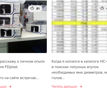
81
расскажу о личном опыте
Когда я копался в каталоге HC
я FDplast.
в поисках латунных втулок
необходимых мне диаметров, м
о на сайте встречае...
голов...
льше
Читать дальше