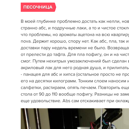
ПЕСОЧНИЦА
В моей глубинке проблемно достать как нелли, нову
странно абс, и подручные лаки, а то и чистое сто
что проблемы, но ароматы ацетона на всю квартиру
nova. Держит хорошо, спору нет. Как абс, пла, так 
доставки пару недель времени не было. Возвраща
от прелести до тафта. Для пла пофигу, он и на чис
смог. Путем нехитрых умозаключений был сделан 
акриловый лак для него родная душа, и прилипать 
- панацея для абс и хипса (остальное просто не пр
его на десятки килограмм. Тонким слоем наносим и
салфетки, растираем, опять печаем. Повторить ещ
стола от 90 до 110 вообще пофигу. Разницы не заме
еще удовольствие. Abs сам отскакивает при охлаж