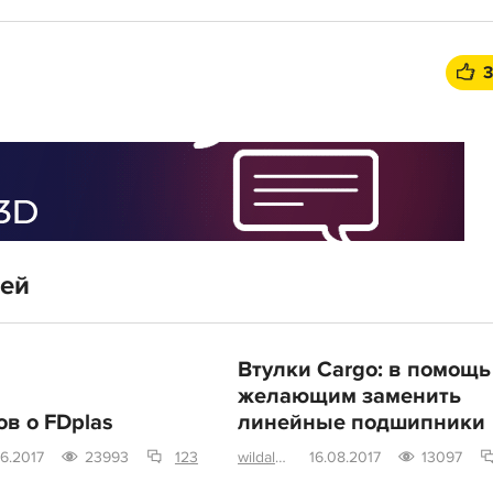
тей
Втулки Cargo: в помощь
желающим заменить
ов о FDplas
линейные подшипники
6.2017
23993
123
wildalex
16.08.2017
13097