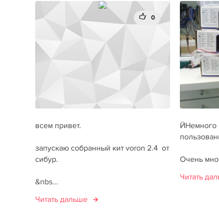
0
всем привет.
ЙНемного 
пользовани
запускаю собранный кит voron 2.4 от
сибур.
Очень мног
Читать да
&nbs...
Читать дальше