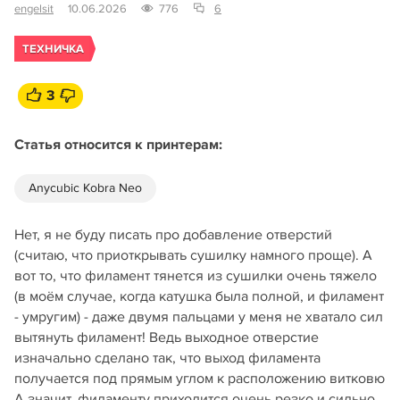
engelsit
10.06.2026
776
6
ТЕХНИЧКА
3
Статья относится к принтерам:
Anycubic Kobra Neo
Нет, я не буду писать про добавление отверстий
(считаю, что приоткрывать сушилку намного проще). А
вот то, что филамент тянется из сушилки очень тяжело
(в моём случае, когда катушка была полной, и филамент
- умругим) - даже двумя пальцами у меня не хватало сил
вытянуть филамент! Ведь выходное отверстие
изначально сделано так, что выход филамента
получается под прямым углом к расположению витковю
А значит, филаменту приходится очень резко и сильно