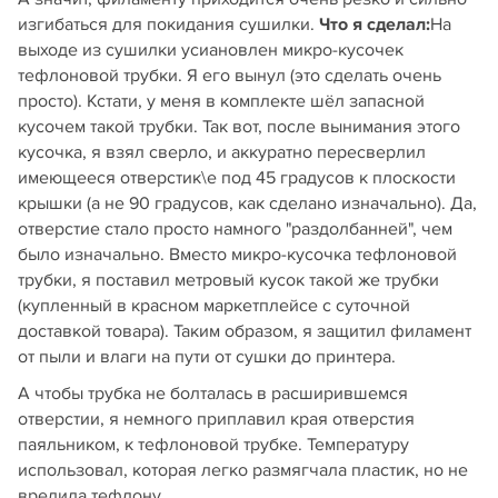
изгибаться для покидания сушилки.
Что я сделал:
На
выходе из сушилки усиановлен микро-кусочек
тефлоновой трубки. Я его вынул (это сделать очень
просто). Кстати, у меня в комплекте шёл запасной
кусочем такой трубки. Так вот, после вынимания этого
кусочка, я взял сверло, и аккуратно пересверлил
имеющееся отверстик\е под 45 градусов к плоскости
крышки (а не 90 градусов, как сделано изначально). Да,
отверстие стало просто намного "раздолбанней", чем
было изначально. Вместо микро-кусочка тефлоновой
трубки, я поставил метровый кусок такой же трубки
(купленный в красном маркетплейсе с суточной
доставкой товара). Таким образом, я защитил филамент
от пыли и влаги на пути от сушки до принтера.
А чтобы трубка не болталась в расширившемся
отверстии, я немного приплавил края отверстия
паяльником, к тефлоновой трубке. Температуру
использовал, которая легко размягчала пластик, но не
вредила тефлону.