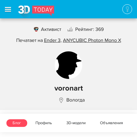
Активист
Рейтинг: 369
Печатает на
Ender 3
,
ANYCUBIC Photon Mono X
voronart
Вологда
Блог
Профиль
3D-модели
Объявления