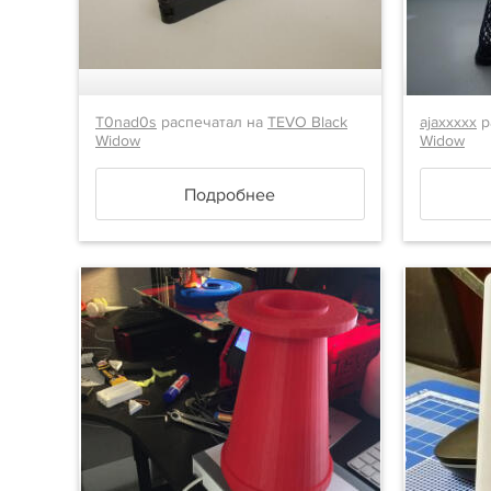
T0nad0s
распечатал на
TEVO Black
ajaxxxxx
р
Widow
Widow
Подробнее