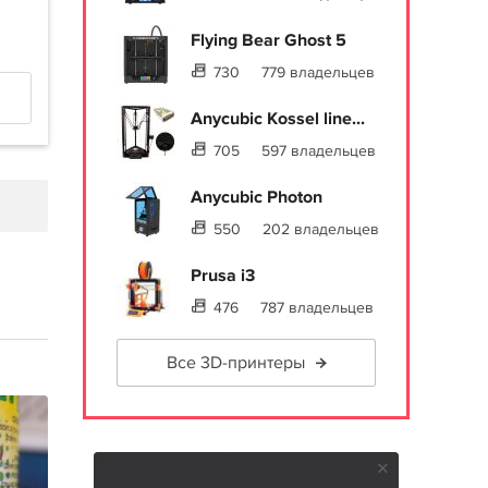
Flying Bear Ghost 5
730
779 владельцев
Anycubic Kossel line...
705
597 владельцев
Anycubic Photon
550
202 владельцев
Prusa i3
476
787 владельцев
Все 3D-принтеры