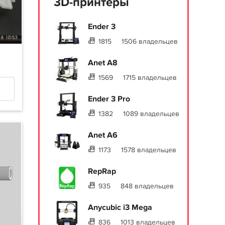
3D-принтеры
Ender 3
1815
1506 владельцев
Anet A8
1569
1715 владельцев
Ender 3 Pro
1382
1089 владельцев
Anet A6
1173
1578 владельцев
RepRap
935
848 владельцев
Anycubic i3 Mega
836
1013 владельцев