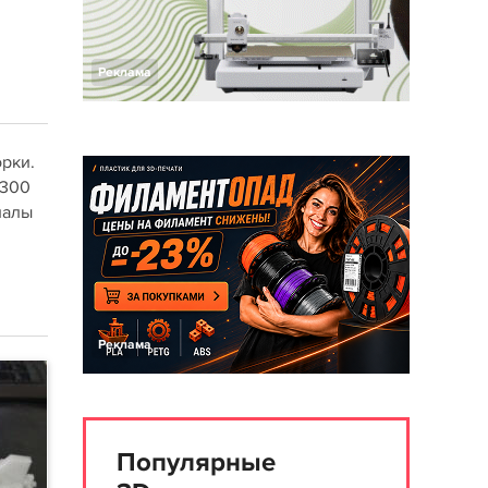
Реклама
орки.
х300
иалы
Реклама
Популярные