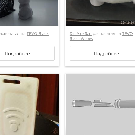
аспечатал на
TEVO Black
Dr_AlexSan
распечатал на
TEVO
Black Widow
Подробнее
Подробнее