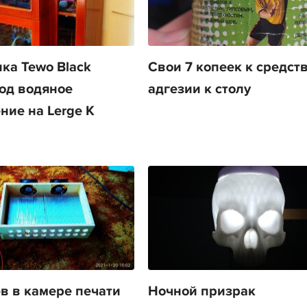
ка Tewo Black
Свои 7 копеек к средст
од водяное
адгезии к столу
ние на Lerge K
в в камере печати
Ночной призрак