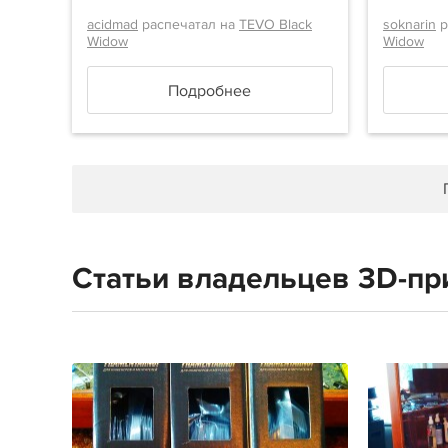
acidmad
распечатал на
TEVO Black
soknarin
р
Widow
Widow
Подробнее
Статьи владельцев 3D-пр