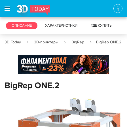
3D-ПРИНТЕРЫ
ОПИСАНИЕ
ХАРАКТЕРИСТИКИ
3D-СКАНЕРЫ
ГДЕ КУПИТЬ
3D Today
3D-принтеры
BigRep
BigRep ONE.2
Реклама
BigRep ONE.2