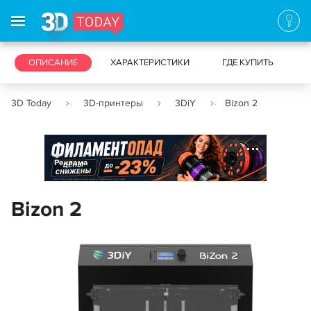
3D-ПРИНТЕРЫ
ОПИСАНИЕ
ХАРАКТЕРИСТИКИ
3D-СКАНЕРЫ
ГДЕ КУПИТЬ
3D Today
3D-принтеры
3DiY
Bizon 2
Реклама
Bizon 2