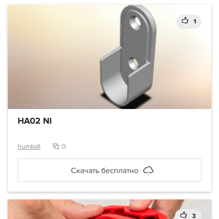
1
HA02 NI
humlialt
0
Скачать бесплатно
3