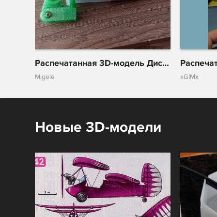
Распечатанная 3D-модель Диспенсер для флюса/паяльной пасты
Migele
xGIMx
Новые 3D-модели