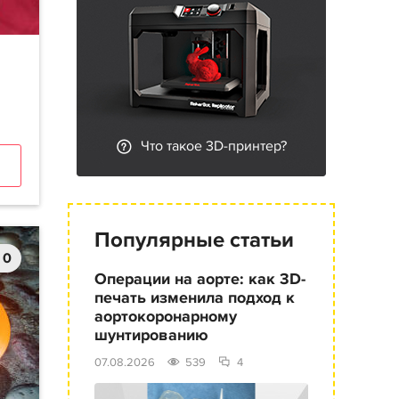
Что такое 3D-принтер?
Популярные статьи
0
Операции на аорте: как 3D-
печать изменила подход к
аортокоронарному
шунтированию
07.08.2026
539
4