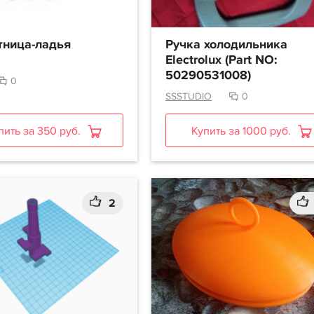
тница-ладья
Ручка холодильника
Electrolux (Part NO:
50290531008)
0
SSSTUDIO
0
пить за 350 руб.
Купить за 1000 руб.
2