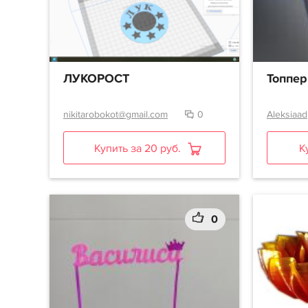
ЛУКОРОСТ
Топпе
nikitarobokot@gmail.com
0
Aleksiaad
Купить за 20 руб.
К
0