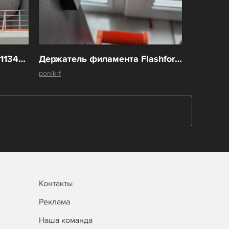
Пусковая установка КТ-М-1134А (КТ-100) (KT-M-1134A (KT-100) Launcher) БПК 1134Б Керчь. 1:72 ВМФ СССР
Держатель филамента Flashforge Creator 5 / 5 pro
ponikrf
Контакты
Реклама
Наша команда