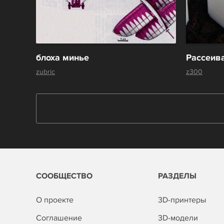
блоха минье
zubric
z300
СООБЩЕСТВО
РАЗДЕЛЫ
О проекте
3D-принтеры
Соглашение
3D-модели