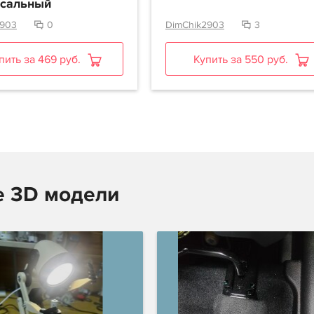
рсальный
2903
0
DimChik2903
3
пить за 469 руб.
Купить за 550 руб.
е 3D модели