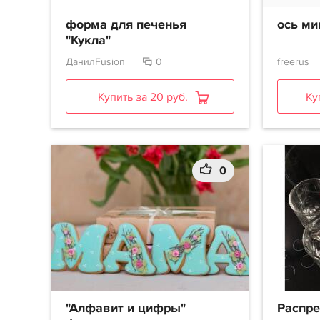
форма для печенья
ось ми
"Кукла"
ДанилFusion
0
freerus
Купить за 20 руб.
Ку
0
"Алфавит и цифры"
Распре