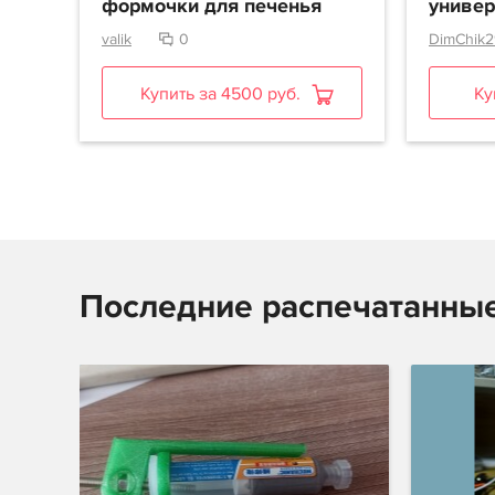
формочки для печенья
униве
valik
0
DimChik
Купить за 4500 руб.
Ку
Последние распечатанны