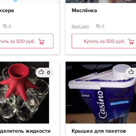
ксера
Маслёнка
0
Sem sam
0
пить за 500 руб.
Купить за 500 руб.
0
делитель жидкости
Крышка для пакетов