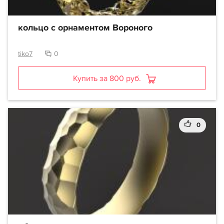
кольцо с орнаментом Вороного
tiko7
0
Купить за 800 руб.
0