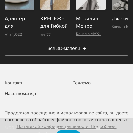
Адаптер
КРЕПЕЖЬ
Мерилин
Джеки Ч
для
для Гибкой
Монро
больших
гофрированной
Канал в MAX: @channel_3d_stl
Vitaliy022
wef77
катушек
двустенной
ниток
трубы
Все 3D-модели
Экопласт
NR040 ПНД
для
прокладки
Контакты
Реклама
кабеля под
землей с
Наша команда
протяжкой
D40мм
Продолжая посещение и использование сайта, вы даете
согласие на обработку файлов cookies и соглашаетесь с
Политикой конфиденциальности. Подробнее.
© 2013-2026 3D-принтеры сегодня!
Использование