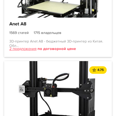
Anet A8
1569 статей
1715 владельцев
3D-принтер Anet A8 - бюджетный 3D-принтер из Китая.
Обл...
2 предложения
по договорной цене
4.75