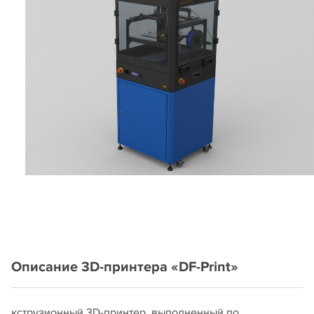
Описание 3D-принтера «DF-Print»
кструзионный 3D-принтер, выполненный по