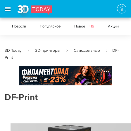
Новости
Популярное
Новое
+16
Акции
3D Today
3D-принтеры
Самодельные
DF-
Print
Реклама
DF-Print