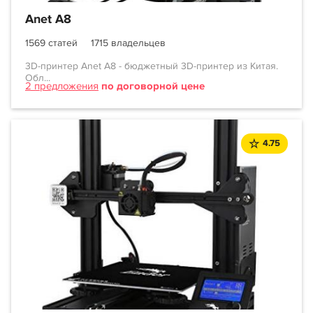
Anet A8
1569 статей
1715 владельцев
3D-принтер Anet A8 - бюджетный 3D-принтер из Китая.
Обл...
2 предложения
по договорной цене
4.75