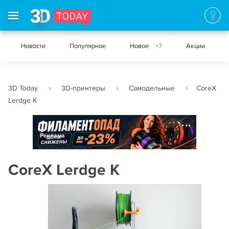
Новости
Популярное
Новое
+7
Акции
3D Today
3D-принтеры
Самодельные
CoreX
Lerdge K
Реклама
CoreX Lerdge K