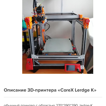
Описание 3D-принтера «CoreX Lerdge K»
обычный принтер с областью 270*290*290, ledge-K.