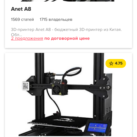
Anet A8
1569 статей
1715 владельцев
3D-принтер Anet A8 - бюджетный 3D-принтер из Китая.
Обл...
2 предложения
по договорной цене
4.75