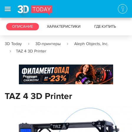
3D-ПРИНТЕРЫ
ОПИСАНИЕ
ХАРАКТЕРИСТИКИ
3D-СКАНЕРЫ
ГДЕ КУПИТЬ
3D Today
3D-принтеры
Aleph Objects, Inc.
TAZ 4 3D Printer
Реклама
TAZ 4 3D Printer