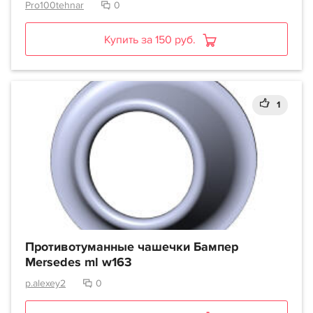
Pro100tehnar
0
Купить за 150 руб.
1
Противотуманные чашечки Бампер
Mersedes ml w163
p.alexey2
0