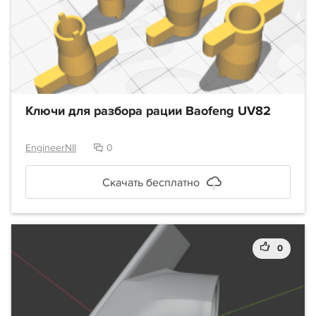
Ключи для разбора рации Baofeng UV82
EngineerNII
0
Скачать бесплатно
0