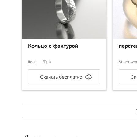
Кольцо с фактурой
персте
lleai
0
Shadowm
Скачать бесплатно
Ск