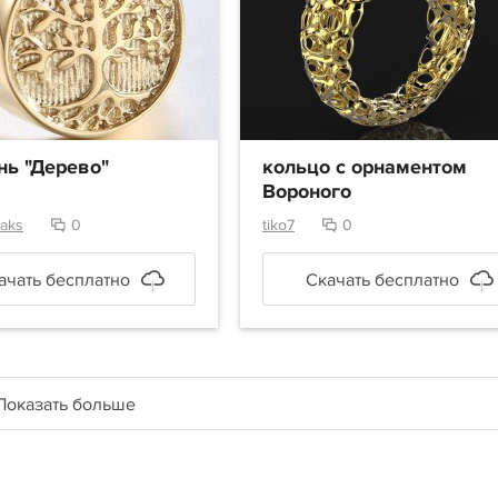
нь "Дерево"
кольцо с орнаментом
Вороного
aks
0
tiko7
0
ачать бесплатно
Скачать бесплатно
Показать больше