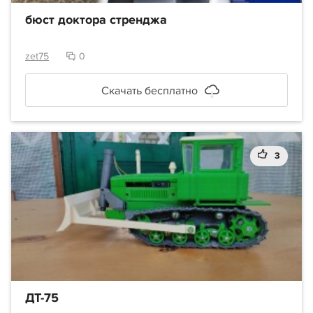
бюст доктора стренджа
zet75
0
Скачать бесплатно
3
ДТ-75